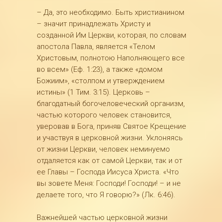
– Да, это необходимо. Быть христианином
– значит принадлежать Христу и
созданной Им Церкви, которая, по словам
апостола Павла, является «Телом
Христовым, полнотою Наполняющего все
во всем» (Еф. 1:23), а также «домом
Божиим», «столпом и утверждением
истины» (1 Тим. 3:15). Церковь –
благодатный богочеловеческий организм,
частью которого человек становится,
уверовав в Бога, приняв Святое Крещение
и участвуя в церковной жизни. Уклоняясь
от жизни Церкви, человек неминуемо
отдаляется как от самой Церкви, так и от
ее Главы – Господа Иисуса Христа. «Что
вы зовете Меня: Господи! Господи! – и не
делаете того, что Я говорю?» (Лк. 6:46).
Важнейшей частью церковной жизни