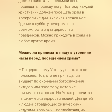
должен работать, а седьмой день
посвящать Господу Богу. Поэтому каждый
христианин должен посещать храм в
воскресные дни, включая всенощное
бдение в субботу вечером и по
возможности в дни церковных
праздников. Можно приходить в храм и в
любое другое время.
Можно ли принимать пищу в утренние
часы перед посещением храма?
– По церковному Уставу делать это не
положено. Тот, кто не причащался,
вкушает по окончании богослужения
антидор или просфору, которые
принимают натощак. Но Устав рассчитан
на физически здоровых людей. Для детей
и людей, страдающих физическими
недугами, возможны послабления, им