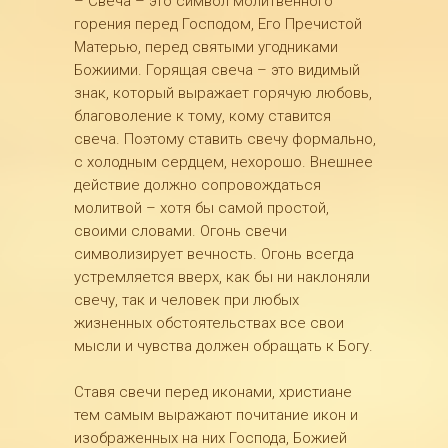
– Свеча – это символ молитвенного
горения перед Господом, Его Пречистой
Матерью, перед святыми угодниками
Божиими. Горящая свеча – это видимый
знак, который выражает горячую любовь,
благоволение к тому, кому ставится
свеча. Поэтому ставить свечу формально,
с холодным сердцем, нехорошо. Внешнее
действие должно сопровождаться
молитвой – хотя бы самой простой,
своими словами. Огонь свечи
символизирует вечность. Огонь всегда
устремляется вверх, как бы ни наклоняли
свечу, так и человек при любых
жизненных обстоятельствах все свои
мысли и чувства должен обращать к Богу.
Ставя свечи перед иконами, христиане
тем самым выражают почитание икон и
изображенных на них Господа, Божией