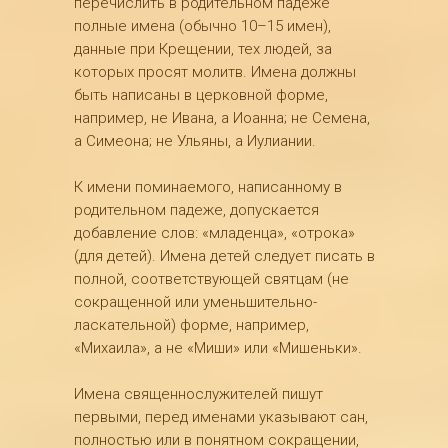
перечислить в родительном падеже
полные имена (обычно 10–15 имен),
данные при Крещении, тех людей, за
которых просят молитв. Имена должны
быть написаны в церковной форме,
например, не Ивана, а Иоанна; не Семена,
а Симеона; не Ульяны, а Иулиании.
К имени поминаемого, написанному в
родительном падеже, допускается
добавление слов: «младенца», «отрока»
(для детей). Имена детей следует писать в
полной, соответствующей святцам (не
сокращенной или уменьшительно-
ласкательной) форме, например,
«Михаила», а не «Миши» или «Мишеньки».
Имена священнослужителей пишут
первыми, перед именами указывают сан,
полностью или в понятном сокращении,