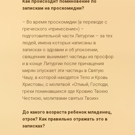
Как происходит поминовение по
запискам на проскомидии?
– Во время проскомидии (в переводе с
греческого «принесение») –
подготовительной части Литургии – за тех
людей, имена которых написаны в
записках о здравии и об упокоении,
священник вынимает частицы из просфор
и в конце Литургии после причащения
мирян опускает эти частицы в Святую
Чашу, в которой находятся Тело и Кровь
Христовы, с молитвой: «Отмый, Господи,
грехи поминавшихся зде Кровию Твоею
Честною, молитвами святых Твоих».
До какого возраста ребенок младенец,
отрок? Как правильно отражать это в
записках?