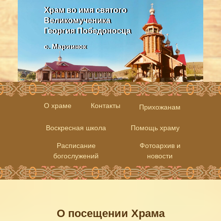
Храм во имя святого
Храм во имя святого
Великомученика
Великомученика
Георгия Победоносца
Георгия Победоносца
с. Мариинск
с. Мариинск
О храме
Контакты
Прихожанам
Воскресная школа
Помощь храму
Расписание
Фотоархив и
богослужений
новости
О посещении Храма