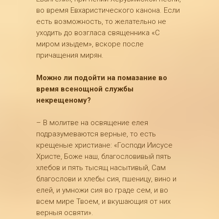
во время Евхаристического канона. Если
есть возможность, то желательно не
уходить до возгласа священника «С
миром изыдем», вскоре после
причащения мирян.
Можно ли подойти на помазание во
время всенощной службы
некрещеному?
– В молитве на освящение елея
подразумеваются верные, то есть
крещеные христиане: «Господи Иисусе
Христе, Боже наш, благословивый пять
хлебов и пять тысящ насытивый, Сам
благослови и хлебы сия, пшеницу, вино и
елей, и умножи сия во граде сем, и во
всем мире Твоем, и вкушающия от них
верныя освяти».