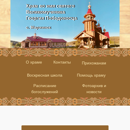
Храм во имя святого
Храм во имя святого
Великомученика
Великомученика
Георгия Победоносца
Георгия Победоносца
с. Мариинск
с. Мариинск
О храме
Контакты
Прихожанам
Воскресная школа
Помощь храму
Расписание
Фотоархив и
богослужений
новости